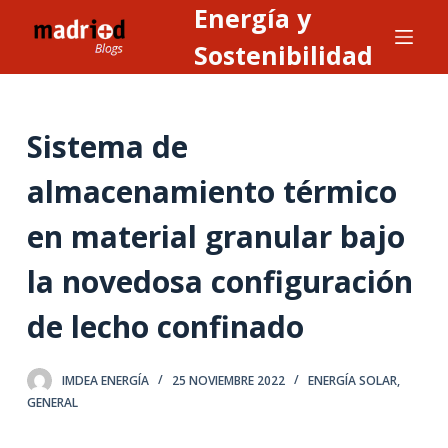
Energía y
S
a
Sostenibilidad
l
t
a
Sistema de
r
a
almacenamiento térmico
l
en material granular bajo
c
o
la novedosa configuración
n
t
de lecho confinado
e
n
IMDEA ENERGÍA
25 NOVIEMBRE 2022
ENERGÍA SOLAR
,
i
GENERAL
d
o