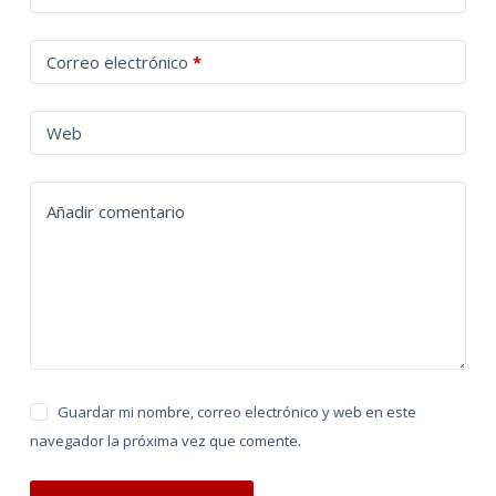
l
t
Correo electrónico
*
e
r
n
Web
a
t
Añadir comentario
i
v
e
:
Guardar mi nombre, correo electrónico y web en este
navegador la próxima vez que comente.