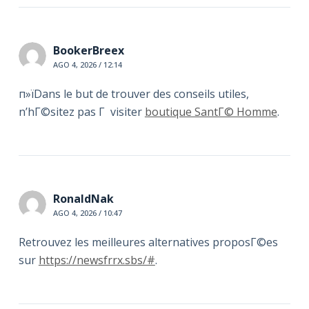
BookerBreex
AGO 4, 2026 / 12:14
п»їDans le but de trouver des conseils utiles,
n’hГ©sitez pas Г visiter
boutique SantГ© Homme
.
RonaldNak
AGO 4, 2026 / 10:47
Retrouvez les meilleures alternatives proposГ©es
sur
https://newsfrrx.sbs/#
.