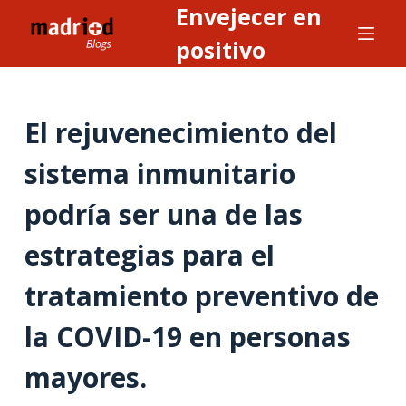
Envejecer en
S
a
positivo
l
t
a
El rejuvenecimiento del
r
a
sistema inmunitario
l
podría ser una de las
c
o
estrategias para el
n
t
tratamiento preventivo de
e
n
la COVID-19 en personas
i
mayores.
d
o