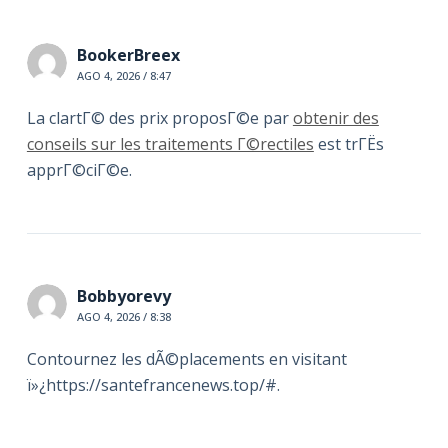
BookerBreex
AGO 4, 2026 / 8:47
La clartГ© des prix proposГ©e par
obtenir des
conseils sur les traitements Г©rectiles
est trГЁs
apprГ©ciГ©e.
Bobbyorevy
AGO 4, 2026 / 8:38
Contournez les dÃ©placements en visitant
ï»¿https://santefrancenews.top/#.