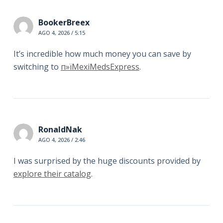
BookerBreex
AGO 4, 2026 / 5:15
It’s incredible how much money you can save by
switching to
п»їMexiMedsExpress
.
RonaldNak
AGO 4, 2026 / 2:46
I was surprised by the huge discounts provided by
explore their catalog
.