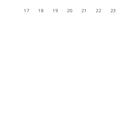
17
18
19
20
21
22
23
24
25
26
27
28
29
30
31
« May
Categorías
3. Publicaciones
4. Eventos
Actividad física
Análisis de datos
Aspectos socioeconómicos
CENIE