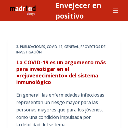
Envejecer en
S
a
positivo
l
t
a
r
3. PUBLICACIONES
,
COVID-19
,
GENERAL
,
PROYECTOS DE
a
INVESTIGACIÓN
l
La COVID-19 es un argumento más
c
para investigar en el
o
«rejuvenecimiento» del sistema
n
inmunológico
t
En general, las enfermedades infecciosas
e
representan un riesgo mayor para las
n
personas mayores que para los jóvenes,
i
como una condición impulsada por
d
la debilidad del sistema
o