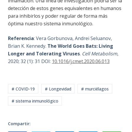
inflamación. Una línea de investigación podría ser la
detección de estos genes equivalentes en humanos
para inhibirlos y poder regular de forma más
óptima nuestro sistema inmunológico.
Referencia
: Vera Gorbunova, Andrei Seluanov,
Brian K. Kennedy.
The World Goes Bats: Living
Longer and Tolerating Viruses
.
Cell Metabolism
,
2020; 32 (1): 31 DOI:
10.1016/j.cmet.2020.06.013
# COVID-19
# Longevidad
# murciélagos
# sistema inmunológico
Compartir: