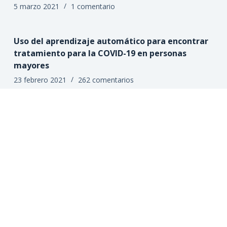
5 marzo 2021
1 comentario
Uso del aprendizaje automático para encontrar
tratamiento para la COVID-19 en personas
mayores
23 febrero 2021
262 comentarios
Las personas con alto nivel de fragilidad y con la
COVID-19, presentan mayor mortalidad
12 febrero 2021
Deja un comentario
A