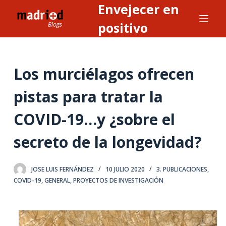
Envejecer en
S
a
positivo
l
t
a
Los murciélagos ofrecen
r
a
pistas para tratar la
l
COVID-19…y ¿sobre el
c
o
secreto de la longevidad?
n
t
e
JOSE LUIS FERNÁNDEZ
10 JULIO 2020
3. PUBLICACIONES
,
COVID-19
,
GENERAL
,
PROYECTOS DE INVESTIGACIÓN
n
i
d
o