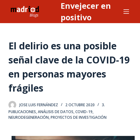
Envejecer en
S
a
positivo
l
t
a
El delirio es una posible
r
a
señal clave de la COVID-19
l
en personas mayores
c
o
frágiles
n
t
e
JOSE LUIS FERNÁNDEZ
2 OCTUBRE 2020
3.
PUBLICACIONES
,
ANÁLISIS DE DATOS
,
COVID-19
,
n
NEURODEGENERACIÓN
,
PROYECTOS DE INVESTIGACIÓN
i
d
o