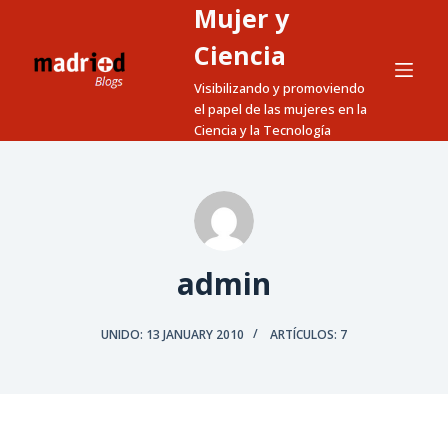
Mujer y
S
a
Ciencia
l
Visibilizando y promoviendo
t
el papel de las mujeres en la
a
Ciencia y la Tecnología
r
a
l
c
o
admin
n
t
e
UNIDO: 13 JANUARY 2010
ARTÍCULOS: 7
n
i
d
o