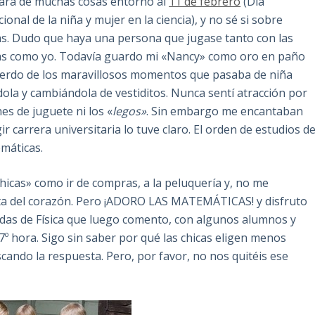
ará de muchas cosas entorno al
11 de febrero
(Día
ional de la niña y mujer en la ciencia), y no sé si sobre
. Dudo que haya una persona que jugase tanto con las
s como yo. Todavía guardo mi «Nancy» como oro en paño
erdo de los maravillosos momentos que pasaba de niña
ola y cambiándola de vestiditos. Nunca sentí atracción por
hes de juguete ni los «
legos»
. Sin embargo me encantaban
 carrera universitaria lo tuve claro. El orden de estudios d
emáticas.
icas» como ir de compras, a la peluquería y, no me
sta del corazón. Pero ¡ADORO LAS MATEMÁTICAS! y disfruto
adas de Física que luego comento, con algunos alumnos y
7º hora. Sigo sin saber por qué las chicas eligen menos
cando la respuesta. Pero, por favor, no nos quitéis ese