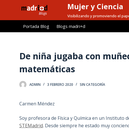
Mujer y Ciencia
S
a
Visibilizando y promoviendo el pape
l
Portada Blog
Blogs madri+d
t
a
r
a
De niña jugaba con muñec
l
matemáticas
c
o
n
ADMIN
3 FEBRERO 2020
SIN CATEGORÍA
t
e
Carmen Méndez
n
i
Soy profesora de Física y Química en un Instituto 
d
STEMadrid
. Desde siempre he estado muy concienci
o