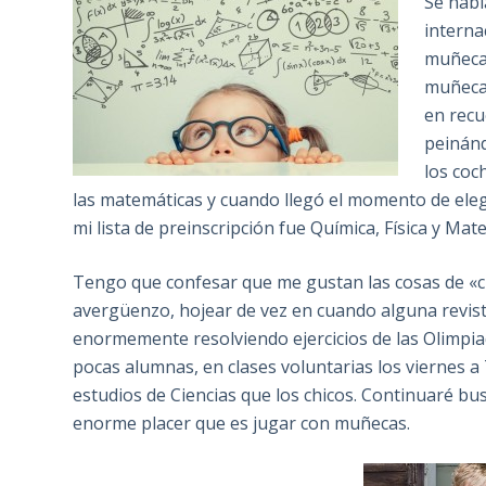
Se habl
internac
muñecas
muñeca
en recu
peinánd
los coc
las matemáticas y cuando llegó el momento de elegir
mi lista de preinscripción fue Química, Física y Mat
Tengo que confesar que me gustan las cosas de «ch
avergüenzo, hojear de vez en cuando alguna revi
enormemente resolviendo ejercicios de las Olimpi
pocas alumnas, en clases voluntarias los viernes a 
estudios de Ciencias que los chicos. Continuaré bus
enorme placer que es jugar con muñecas.