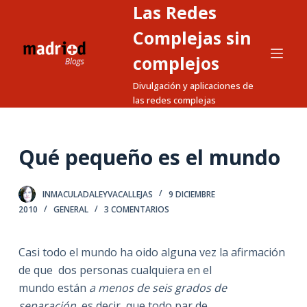
Las Redes
S
a
Complejas sin
l
complejos
t
Divulgación y aplicaciones de
a
las redes complejas
r
a
l
Qué pequeño es el mundo
c
o
n
INMACULADALEYVACALLEJAS
9 DICIEMBRE
2010
GENERAL
3 COMENTARIOS
t
e
n
Casi todo el mundo ha oido alguna vez la afirmación
i
de que dos personas cualquiera en el
d
mundo están
a menos de seis grados de
o
separación,
es decir, que todo par de