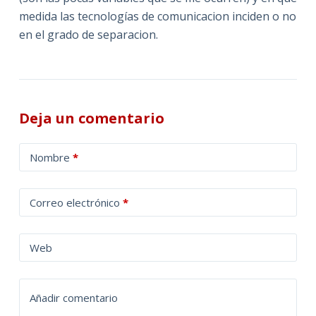
medida las tecnologías de comunicacion inciden o no
en el grado de separacion.
Deja un comentario
A
Nombre
*
l
t
Correo electrónico
*
e
r
n
Web
a
t
Añadir comentario
i