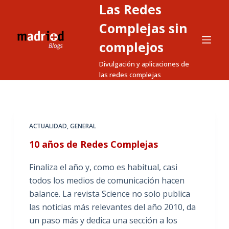
Las Redes
S
a
Complejas sin
l
complejos
t
Divulgación y aplicaciones de
a
las redes complejas
r
a
l
c
ACTUALIDAD
,
GENERAL
o
10 años de Redes Complejas
n
t
Finaliza el año y, como es habitual, casi
e
todos los medios de comunicación hacen
n
balance. La revista Science no solo publica
i
las noticias más relevantes del año 2010, da
d
un paso más y dedica una sección a los
o