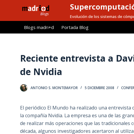
Supercomputaci
S
a
Evolución de los sistemas de cómpu
l
Blogs madri+d
Portada Blog
t
a
r
a
Reciente entrevista a Davi
l
de Nvidia
c
o
n
ANTONIO S. MONTEMAYOR
5 DICIEMBRE 2008
CONFER
t
e
El periódico El Mundo ha realizado una entrevista d
n
la compañía Nvidia. La empresa es una de las gran
i
de realizar más operaciones que las tradicionales
d
década, algunos investigadores acertaron al utili
o