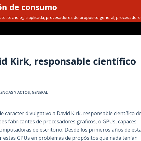
ón de consumo
to, tecnología aplicada, procesadores de propósito general, procesadore
d Kirk, responsable científico
ENCIAS Y ACTOS
,
GENERAL
e caracter divulgativo a David Kirk, responsable científico d
des fabricantes de procesadores gráficos, o GPUs, capaces
 computadoras de escritorio. Desde los primeros años de est
zar estas GPUs en problemas de propósitos que nada tenían