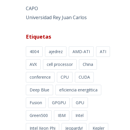
CAPO
Universidad Rey Juan Carlos
Etiquetas
4004
ajedrez
AMD-ATI
ATI
AVX
cell processor
China
conference
CPU
CUDA
Deep Blue
eficiencia energética
Fusion
GPGPU
GPU
Green500
IBM
Intel
Intel Xeon Phi
Jeopardy!
Kepler