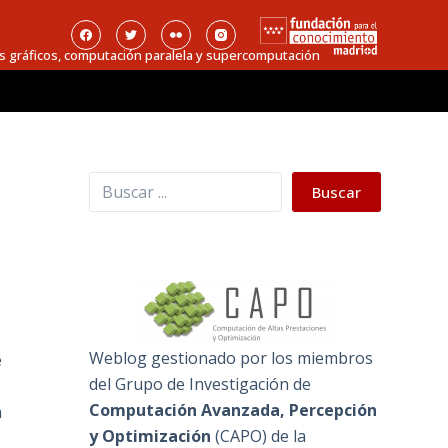
s gráficos, computación paralela y supercomputación
Buscar
Buscar
Weblog gestionado por los miembros
e
del Grupo de Investigación de
Computación Avanzada, Percepción
a
y Optimización
(
CAPO
) de la