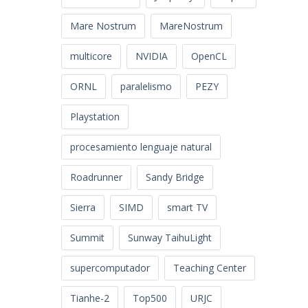
Mare Nostrum
MareNostrum
multicore
NVIDIA
OpenCL
ORNL
paralelismo
PEZY
Playstation
procesamiento lenguaje natural
Roadrunner
Sandy Bridge
Sierra
SIMD
smart TV
Summit
Sunway TaihuLight
supercomputador
Teaching Center
Tianhe-2
Top500
URJC