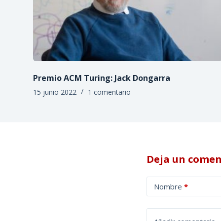
Premio ACM Turing: Jack Dongarra
15 junio 2022
1 comentario
Deja un comen
A
Nombre
*
l
t