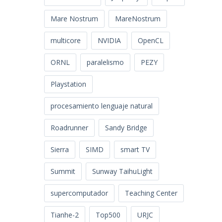
Mare Nostrum
MareNostrum
multicore
NVIDIA
OpenCL
ORNL
paralelismo
PEZY
Playstation
procesamiento lenguaje natural
Roadrunner
Sandy Bridge
Sierra
SIMD
smart TV
Summit
Sunway TaihuLight
supercomputador
Teaching Center
Tianhe-2
Top500
URJC