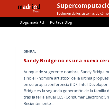
Supercomputaci
S
a
Evolución de los sistemas de cómpu
l
Blogs madri+d
Portada Blog
t
a
r
a
l
GENERAL
c
Sandy Bridge no es una nueva cer
o
n
Aunque de sugerente nombre, Sandy Bridge no 
t
sino el «nombre artístico” de la última propu
e
en su propia conferencia (IDF, Intel Develope
n
Bridge es la segunda generación de la familia
i
tras la feria anual CES (Consumer Electronic S
d
Recientemente…
o