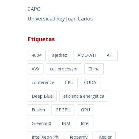
CAPO
Universidad Rey Juan Carlos
Etiquetas
4004
ajedrez
AMD-ATI
ATI
AVX
cell processor
China
conference
CPU
CUDA
Deep Blue
eficiencia energética
Fusion
GPGPU
GPU
Green500
IBM
Intel
Intel Xeon Phi
Jeopardy!
Kepler