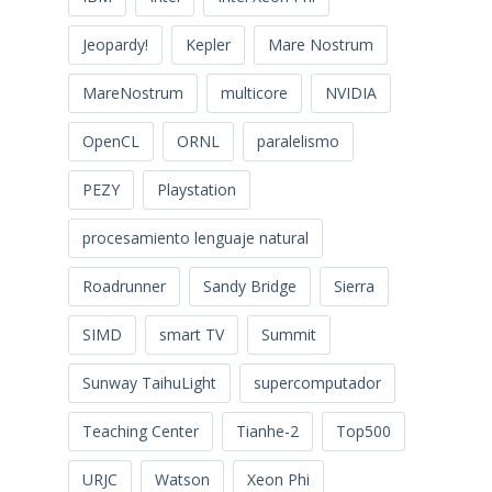
Jeopardy!
Kepler
Mare Nostrum
MareNostrum
multicore
NVIDIA
OpenCL
ORNL
paralelismo
PEZY
Playstation
procesamiento lenguaje natural
Roadrunner
Sandy Bridge
Sierra
SIMD
smart TV
Summit
Sunway TaihuLight
supercomputador
Teaching Center
Tianhe-2
Top500
URJC
Watson
Xeon Phi