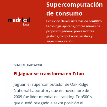
Supercomputación
S
a
de consumo
l
Evolución de los sistemas de cómputo,
t
tecnología aplicada, procesadores de
a
propósito general, procesadores
gráficos, computación paralela y
r
supercomputación
a
l
c
o
GENERAL
,
HARDWARE
n
El Jaguar se transforma en Titan
t
e
Jaguar, el supercomputador de Oak Ridge
n
National Laboratory que en noviembre de
i
2009 fue líder mundial del ranking Top500 y
d
que quedó relegado a sexta posición el
o