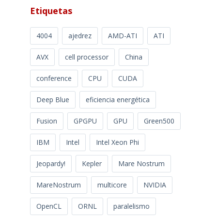
Etiquetas
4004
ajedrez
AMD-ATI
ATI
AVX
cell processor
China
conference
CPU
CUDA
Deep Blue
eficiencia energética
Fusion
GPGPU
GPU
Green500
IBM
Intel
Intel Xeon Phi
Jeopardy!
Kepler
Mare Nostrum
MareNostrum
multicore
NVIDIA
OpenCL
ORNL
paralelismo