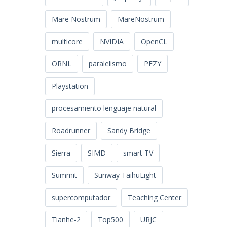
Mare Nostrum
MareNostrum
multicore
NVIDIA
OpenCL
ORNL
paralelismo
PEZY
Playstation
procesamiento lenguaje natural
Roadrunner
Sandy Bridge
Sierra
SIMD
smart TV
Summit
Sunway TaihuLight
supercomputador
Teaching Center
Tianhe-2
Top500
URJC