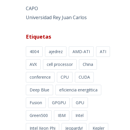
CAPO
Universidad Rey Juan Carlos
Etiquetas
4004
ajedrez
AMD-ATI
ATI
AVX
cell processor
China
conference
CPU
CUDA
Deep Blue
eficiencia energética
Fusion
GPGPU
GPU
Green500
IBM
Intel
Intel Xeon Phi
Jeopardy!
Kepler