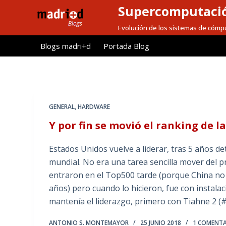
Supercomputaci
S
a
Evolución de los sistemas de cómpu
l
Blogs madri+d
Portada Blog
t
a
r
a
l
GENERAL
,
HARDWARE
c
Y por fin se movió el ranking de 
o
n
Estados Unidos vuelve a liderar, tras 5 años d
t
mundial. No era una tarea sencilla mover del p
e
entraron en el Top500 tarde (porque China n
n
años) pero cuando lo hicieron, fue con instala
i
mantenía el liderazgo, primero con Tiahne 2 (
d
o
ANTONIO S. MONTEMAYOR
25 JUNIO 2018
1 COMENT