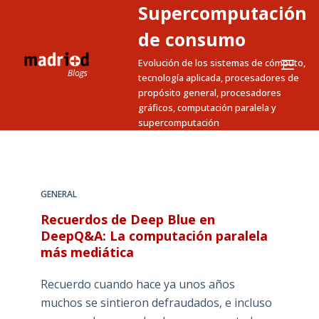
Supercomputación
S
a
de consumo
l
Evolución de los sistemas de cómputo,
t
tecnología aplicada, procesadores de
a
propósito general, procesadores
gráficos, computación paralela y
r
supercomputación
a
l
c
o
GENERAL
n
Recuerdos de Deep Blue en
t
DeepQ&A: La computación paralela
e
más mediática
n
i
Recuerdo cuando hace ya unos años
d
muchos se sintieron defraudados, e incluso
o