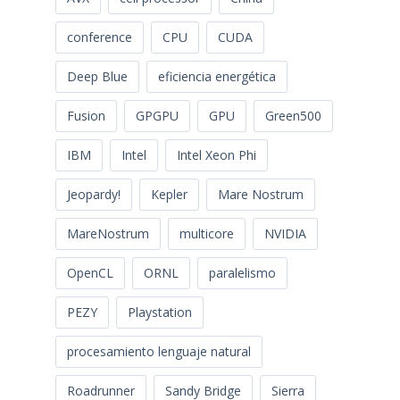
conference
CPU
CUDA
Deep Blue
eficiencia energética
Fusion
GPGPU
GPU
Green500
IBM
Intel
Intel Xeon Phi
Jeopardy!
Kepler
Mare Nostrum
MareNostrum
multicore
NVIDIA
OpenCL
ORNL
paralelismo
PEZY
Playstation
procesamiento lenguaje natural
Roadrunner
Sandy Bridge
Sierra