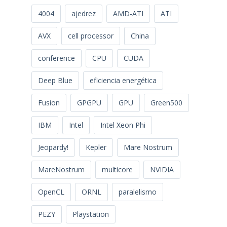
4004
ajedrez
AMD-ATI
ATI
AVX
cell processor
China
conference
CPU
CUDA
Deep Blue
eficiencia energética
Fusion
GPGPU
GPU
Green500
IBM
Intel
Intel Xeon Phi
Jeopardy!
Kepler
Mare Nostrum
MareNostrum
multicore
NVIDIA
OpenCL
ORNL
paralelismo
PEZY
Playstation