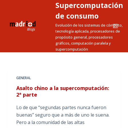
Supercomputación
S
a
de consumo
l
Evolución de los sistemas de cómputo,
t
tecnología aplicada, procesadores de
a
propósito general, procesadores
gráficos, computación paralela y
r
supercomputación
a
l
c
o
GENERAL
n
Asalto chino a la supercomputación:
t
2ª parte
e
n
Lo de que “segundas partes nunca fueron
i
buenas” seguro que a más de uno le suena.
d
Pero a la comunidad de las altas
o