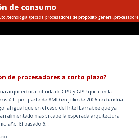
ón de consumo
to, tecnología aplicada, procesadores de propósito general, procesadore
n de procesadores a corto plazo?
a arquitectura híbrida de CPU y GPU que con la
cos ATI por parte de AMD en julio de 2006 no tendría
 al igual que en el caso del Intel Larrabee que ya
han alimentado más si cabe la esperada arquitectura
ximo año. El pasado 6…
ARIO