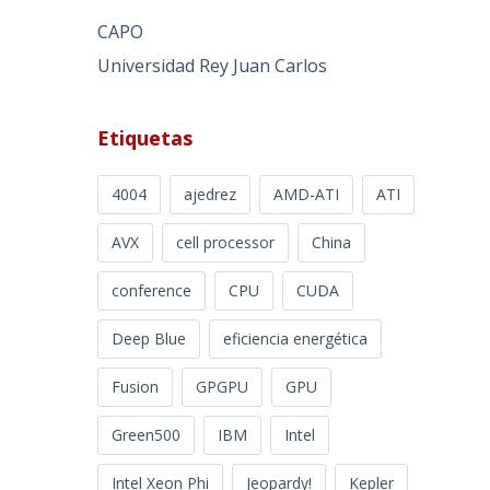
CAPO
Universidad Rey Juan Carlos
Etiquetas
4004
ajedrez
AMD-ATI
ATI
AVX
cell processor
China
conference
CPU
CUDA
Deep Blue
eficiencia energética
Fusion
GPGPU
GPU
Green500
IBM
Intel
Intel Xeon Phi
Jeopardy!
Kepler