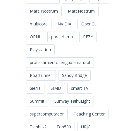
Mare Nostrum
MareNostrum
multicore
NVIDIA
OpenCL
ORNL
paralelismo
PEZY
Playstation
procesamiento lenguaje natural
Roadrunner
Sandy Bridge
Sierra
SIMD
smart TV
Summit
Sunway TaihuLight
supercomputador
Teaching Center
Tianhe-2
Top500
URJC