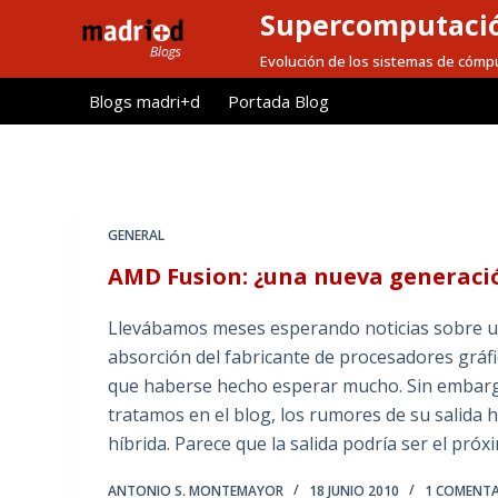
Supercomputaci
S
a
Evolución de los sistemas de cómpu
l
Blogs madri+d
Portada Blog
t
a
r
a
l
GENERAL
c
AMD Fusion: ¿una nueva generació
o
n
Llevábamos meses esperando noticias sobre un
t
absorción del fabricante de procesadores gráfi
e
que haberse hecho esperar mucho. Sin embargo,
n
tratamos en el blog, los rumores de su salida 
i
híbrida. Parece que la salida podría ser el pró
d
o
ANTONIO S. MONTEMAYOR
18 JUNIO 2010
1 COMENT