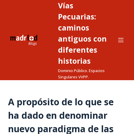
Vías
S
a
Pecuarias:
l
caminos
t
antiguos con
a
r
diferentes
a
historias
l
c
Dominio Público. Espacios
o
Singulares VVPP.
n
t
A propósito de lo que se
e
n
ha dado en denominar
i
d
nuevo paradigma de las
o