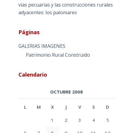
vías pecuarias y las construcciones rurales
adyacentes: los palomares
Páginas
GALERIAS IMAGENES
Patrimonio Rural Construido
Calendario
OCTUBRE 2008
L
M
X
J
V
S
D
1
2
3
4
5
6
7
8
9
10
11
12