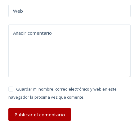
r
n
Web
a
t
Añadir comentario
i
v
e
:
Guardar mi nombre, correo electrónico y web en este
navegador la próxima vez que comente.
Publicar el comentario