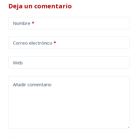
Deja un comentario
A
Nombre
*
l
t
Correo electrónico
*
e
r
n
Web
a
t
Añadir comentario
i
v
e
: