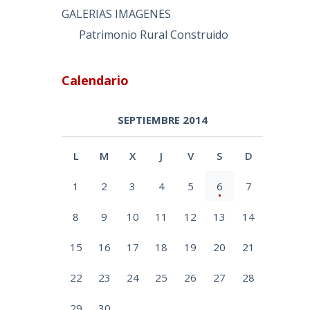
GALERIAS IMAGENES
Patrimonio Rural Construido
Calendario
SEPTIEMBRE 2014
L
M
X
J
V
S
D
1
2
3
4
5
6
7
8
9
10
11
12
13
14
15
16
17
18
19
20
21
22
23
24
25
26
27
28
29
30