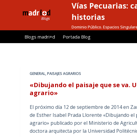
Vías Pecuarias: 
S
a
historias
l
Dominio Público. Espacios Singular
t
Blogs madri+d
Portada Blog
a
r
a
l
c
GENERAL
,
PAISAJES AGRARIOS
o
«Dibujando el paisaje que se va. 
n
agrario»
t
e
El próximo día 12 de septiembre de 2014 en Za
n
de Esther Isabel Prada Llorente «Dibujando el 
i
agrario» publicado por el Ministerio de Agricu
d
doctora arquitecta por la Universidad Politécni
o