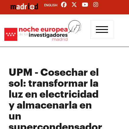
Pasar
ENGLISH
al
contenido
principal
UPM - Cosechar el
sol: transformar la
luz en electricidad
y almacenarla en
un
supercondensador