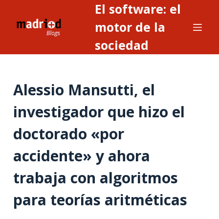
El software: el
S
a
motor de la
l
sociedad
t
a
r
Alessio Mansutti, el
a
l
investigador que hizo el
c
o
doctorado «por
n
t
accidente» y ahora
e
trabaja con algoritmos
n
i
para teorías aritméticas
d
o