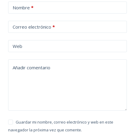
A
Nombre
*
l
t
Correo electrónico
*
e
r
n
Web
a
t
Añadir comentario
i
v
e
:
Guardar mi nombre, correo electrónico y web en este
navegador la próxima vez que comente.