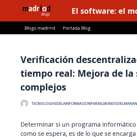
S
El software: el m
a
l
Blogs madri+d
Portada Blog
t
a
r
a
Verificación descentraliza
l
tiempo real: Mejora de la
c
o
complejos
n
t
e
TECNOLOGIASDELAINFORMACIONPARAELMUNDODELMANA
n
i
Determinar si un programa informático 
d
como se espera, es de lo que se encarga
o