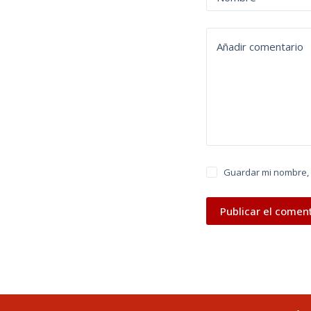
l
t
e
Añadir comentario
r
n
a
t
i
v
e
Guardar mi nombre, 
:
Publicar el comen