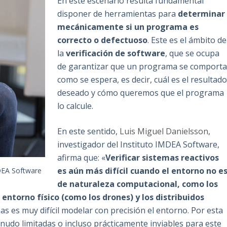
En este escenario resulta fundamental
disponer de herramientas para
determinar
mecánicamente si un programa es
correcto o defectuoso
. Este es el ámbito de
la
verificación de software
, que se ocupa
de garantizar que un programa se comport
como se espera, es decir, cuál es el resultad
deseado y cómo queremos que el programa
lo calcule.
En este sentido,
Luis Miguel Danielsson
,
investigador del Instituto IMDEA Software,
afirma que: «
Verificar sistemas reactivos
es aún más difícil cuando el entorno no e
MDEA Software
de naturaleza computacional, como los
ntorno físico (como los drones) y los distribuidos
mas es muy difícil modelar con precisión el entorno. Por esta
udo limitadas o incluso prácticamente inviables para este