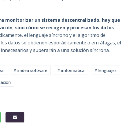
ara monitorizar un sistema descentralizado, hay que
cación, sino cómo se recogen y procesan los datos
.
icamente, el lenguaje síncrono y el algoritmo de
los datos se obtienen esporádicamente o en ráfagas, el
s innecesarios y superarán a una solución síncrona.
ea
# imdea software
# imformatica
# lenguajes
cacion