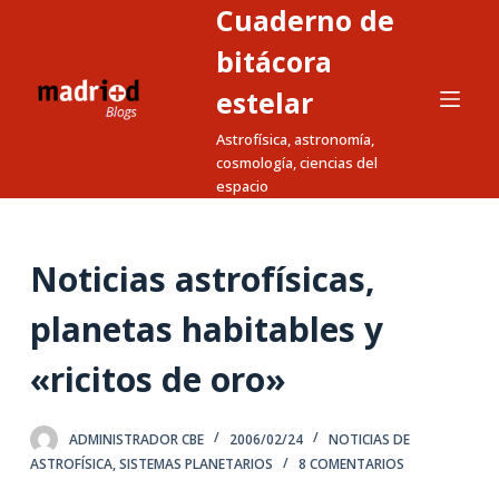
Cuaderno de
S
a
bitácora
l
estelar
t
Astrofísica, astronomía,
a
cosmología, ciencias del
r
espacio
a
l
c
Noticias astrofísicas,
o
n
planetas habitables y
t
«ricitos de oro»
e
n
i
ADMINISTRADOR CBE
2006/02/24
NOTICIAS DE
d
ASTROFÍSICA
,
SISTEMAS PLANETARIOS
8 COMENTARIOS
o