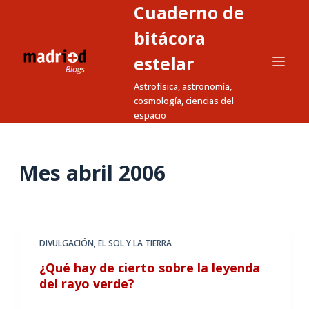
Cuaderno de
S
a
bitácora
l
estelar
t
Astrofísica, astronomía,
a
cosmología, ciencias del
r
espacio
a
l
c
Mes
abril 2006
o
n
t
e
DIVULGACIÓN
,
EL SOL Y LA TIERRA
n
¿Qué hay de cierto sobre la leyenda
i
del rayo verde?
d
o