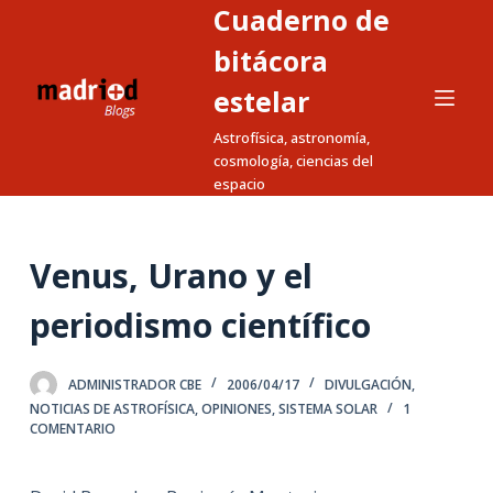
Cuaderno de
S
a
bitácora
l
estelar
t
Astrofísica, astronomía,
a
cosmología, ciencias del
r
espacio
a
l
c
Venus, Urano y el
o
n
periodismo científico
t
e
ADMINISTRADOR CBE
2006/04/17
DIVULGACIÓN
,
n
NOTICIAS DE ASTROFÍSICA
,
OPINIONES
,
SISTEMA SOLAR
1
i
COMENTARIO
d
o