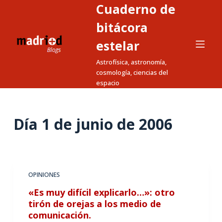
Cuaderno de
S
a
bitácora
l
estelar
t
Astrofísica, astronomía,
a
cosmología, ciencias del
r
espacio
a
l
c
Día
1 de junio de 2006
o
n
t
e
OPINIONES
n
«Es muy difícil explicarlo…»: otro
i
tirón de orejas a los medio de
d
comunicación.
o