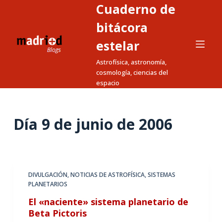
Cuaderno de
S
a
bitácora
l
estelar
t
Astrofísica, astronomía,
a
cosmología, ciencias del
r
espacio
a
l
c
Día
9 de junio de 2006
o
n
t
e
DIVULGACIÓN
,
NOTICIAS DE ASTROFÍSICA
,
SISTEMAS
n
PLANETARIOS
i
El «naciente» sistema planetario de
d
Beta Pictoris
o