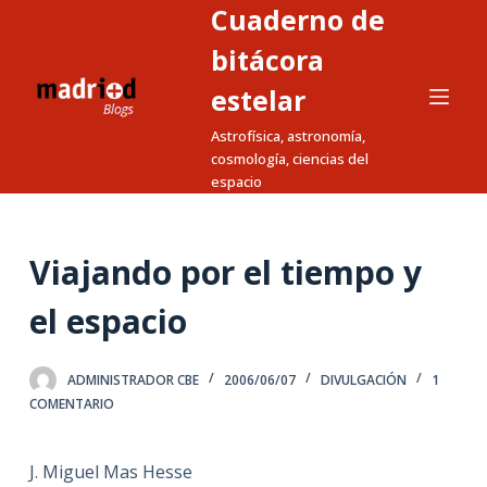
Cuaderno de
S
a
bitácora
l
estelar
t
Astrofísica, astronomía,
a
cosmología, ciencias del
r
espacio
a
l
c
Viajando por el tiempo y
o
n
el espacio
t
e
ADMINISTRADOR CBE
2006/06/07
DIVULGACIÓN
1
n
COMENTARIO
i
d
J. Miguel Mas Hesse
o