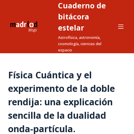
Cuaderno de
S
a
bitácora
l
estelar
t
Astrofísica, astronomía,
a
cosmología, ciencias del
r
espacio
a
l
c
Física Cuántica y el
o
n
experimento de la doble
t
rendija: una explicación
e
n
sencilla de la dualidad
i
d
onda-partícula.
o