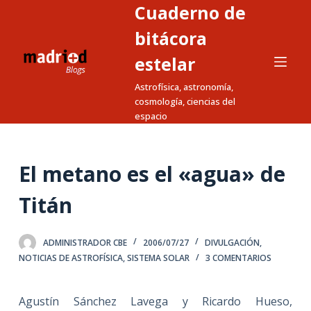
Cuaderno de
S
a
bitácora
l
estelar
t
Astrofísica, astronomía,
a
cosmología, ciencias del
r
espacio
a
l
c
El metano es el «agua» de
o
n
Titán
t
e
ADMINISTRADOR CBE
2006/07/27
DIVULGACIÓN
,
n
NOTICIAS DE ASTROFÍSICA
,
SISTEMA SOLAR
3 COMENTARIOS
i
d
Agustín Sánchez Lavega y Ricardo Hueso,
o