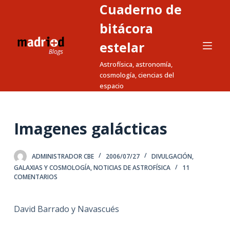
Cuaderno de
S
a
bitácora
l
estelar
t
Astrofísica, astronomía,
a
cosmología, ciencias del
r
espacio
a
l
c
Imagenes galácticas
o
n
ADMINISTRADOR CBE
2006/07/27
DIVULGACIÓN
,
t
GALAXIAS Y COSMOLOGÍA
,
NOTICIAS DE ASTROFÍSICA
11
e
COMENTARIOS
n
i
David Barrado y Navascués
d
o