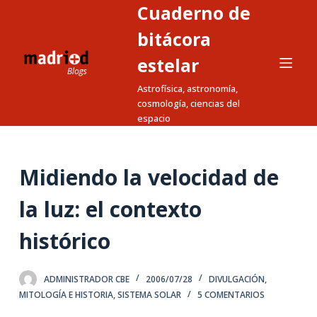
Cuaderno de
S
a
bitácora
l
estelar
t
Astrofísica, astronomía,
a
cosmología, ciencias del
r
espacio
a
l
c
Midiendo la velocidad de
o
n
la luz: el contexto
t
histórico
e
n
i
ADMINISTRADOR CBE
2006/07/28
DIVULGACIÓN
,
d
MITOLOGÍA E HISTORIA
,
SISTEMA SOLAR
5 COMENTARIOS
o