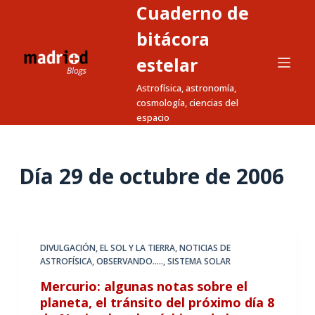
Cuaderno de
S
a
bitácora
l
estelar
t
Astrofísica, astronomía,
a
cosmología, ciencias del
r
espacio
a
l
c
Día
29 de octubre de 2006
o
n
t
e
DIVULGACIÓN
,
EL SOL Y LA TIERRA
,
NOTICIAS DE
n
ASTROFÍSICA
,
OBSERVANDO.....
,
SISTEMA SOLAR
i
Mercurio: algunas notas sobre el
d
planeta, el tránsito del próximo día 8
o