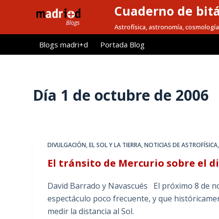
Cuaderno de bitá
S
a
Astrofísica, astronomía, cosmología
l
Blogs madri+d
Portada Blog
t
a
r
a
Día
1 de octubre de 2006
l
c
o
n
DIVULGACIÓN
,
EL SOL Y LA TIERRA
,
NOTICIAS DE ASTROFÍSICA
t
El tránsito de Mercurio sobre el d
e
n
David Barrado y Navascués El próximo 8 de nov
i
espectáculo poco frecuente, y que históricame
d
medir la distancia al Sol.
o