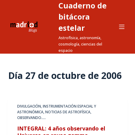
Cuaderno de
S
a
bitácora
l
estelar
t
Astrofísica, astronomía,
a
cosmología, ciencias del
r
espacio
a
l
c
Día
27 de octubre de 2006
o
n
t
e
DIVULGACIÓN
,
INSTRUMENTACIÓN ESPACIAL Y
n
ASTRONÓMICA
,
NOTICIAS DE ASTROFÍSICA
,
i
OBSERVANDO.....
d
INTEGRAL: 4 años observando el
o