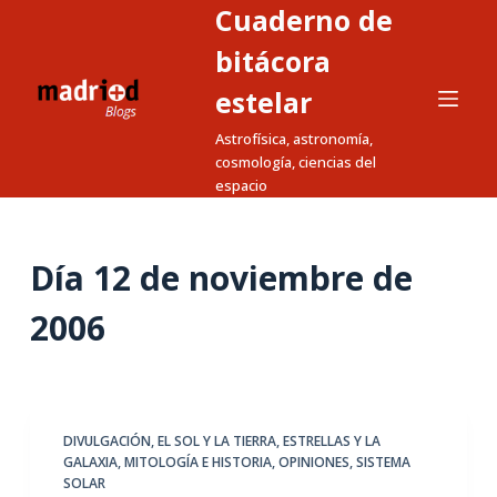
Cuaderno de
S
a
bitácora
l
estelar
t
Astrofísica, astronomía,
a
cosmología, ciencias del
r
espacio
a
l
c
Día
12 de noviembre de
o
n
2006
t
e
n
i
DIVULGACIÓN
,
EL SOL Y LA TIERRA
,
ESTRELLAS Y LA
d
GALAXIA
,
MITOLOGÍA E HISTORIA
,
OPINIONES
,
SISTEMA
SOLAR
o