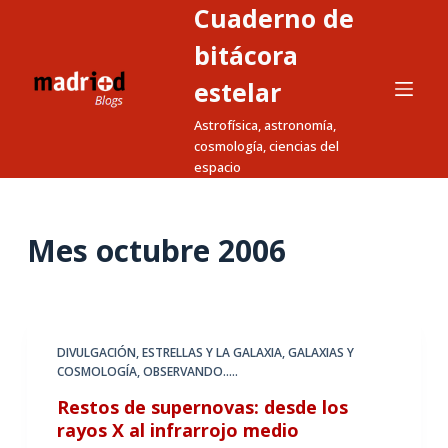
Cuaderno de
S
a
bitácora
l
estelar
t
Astrofísica, astronomía,
a
cosmología, ciencias del
r
espacio
a
l
c
Mes
octubre 2006
o
n
t
e
DIVULGACIÓN
,
ESTRELLAS Y LA GALAXIA
,
GALAXIAS Y
n
COSMOLOGÍA
,
OBSERVANDO.....
i
Restos de supernovas: desde los
d
rayos X al infrarrojo medio
o