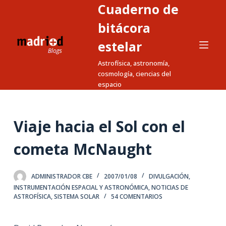
Cuaderno de
S
a
bitácora
l
estelar
t
Astrofísica, astronomía,
a
cosmología, ciencias del
r
espacio
a
l
c
Viaje hacia el Sol con el
o
n
cometa McNaught
t
e
ADMINISTRADOR CBE
2007/01/08
DIVULGACIÓN
,
n
INSTRUMENTACIÓN ESPACIAL Y ASTRONÓMICA
,
NOTICIAS DE
i
ASTROFÍSICA
,
SISTEMA SOLAR
54 COMENTARIOS
d
o