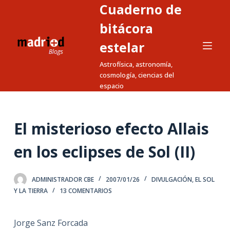
Cuaderno de
S
a
bitácora
l
estelar
t
Astrofísica, astronomía,
a
cosmología, ciencias del
r
espacio
a
l
c
El misterioso efecto Allais
o
n
en los eclipses de Sol (II)
t
e
ADMINISTRADOR CBE
2007/01/26
DIVULGACIÓN
,
EL SOL
n
Y LA TIERRA
13 COMENTARIOS
i
d
Jorge Sanz Forcada
o