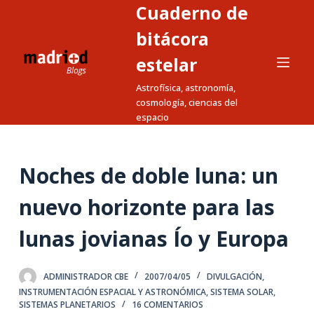
Cuaderno de
S
a
bitácora
l
estelar
t
Astrofísica, astronomía,
a
cosmología, ciencias del
r
espacio
a
l
c
Noches de doble luna: un
o
n
nuevo horizonte para las
t
lunas jovianas Ío y Europa
e
n
i
ADMINISTRADOR CBE
2007/04/05
DIVULGACIÓN
,
d
INSTRUMENTACIÓN ESPACIAL Y ASTRONÓMICA
,
SISTEMA SOLAR
,
SISTEMAS PLANETARIOS
16 COMENTARIOS
o