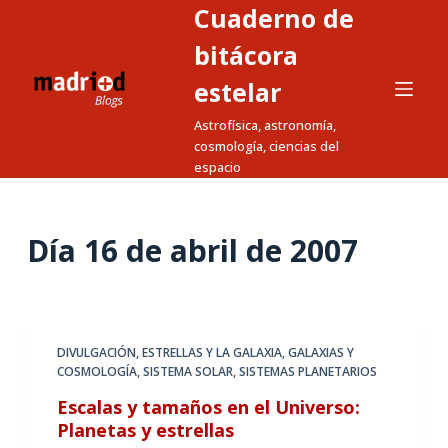
Cuaderno de
S
a
bitácora
l
estelar
t
Astrofísica, astronomía,
a
cosmología, ciencias del
r
espacio
a
l
c
Día
16 de abril de 2007
o
n
t
e
DIVULGACIÓN
,
ESTRELLAS Y LA GALAXIA
,
GALAXIAS Y
n
COSMOLOGÍA
,
SISTEMA SOLAR
,
SISTEMAS PLANETARIOS
i
Escalas y tamaños en el Universo:
d
Planetas y estrellas
o