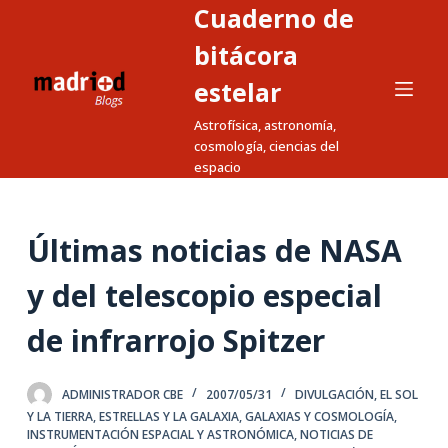
Cuaderno de
S
a
bitácora
l
estelar
t
Astrofísica, astronomía,
a
cosmología, ciencias del
r
espacio
a
l
c
Últimas noticias de NASA
o
n
y del telescopio especial
t
de infrarrojo Spitzer
e
n
i
ADMINISTRADOR CBE
2007/05/31
DIVULGACIÓN
,
EL SOL
d
Y LA TIERRA
,
ESTRELLAS Y LA GALAXIA
,
GALAXIAS Y COSMOLOGÍA
,
INSTRUMENTACIÓN ESPACIAL Y ASTRONÓMICA
,
NOTICIAS DE
o