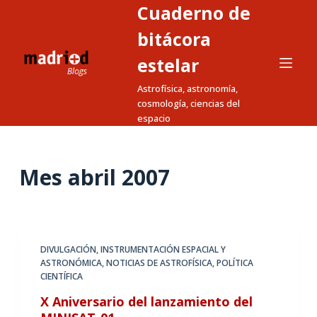
Cuaderno de
S
a
bitácora
l
estelar
t
Astrofísica, astronomía,
a
cosmología, ciencias del
r
espacio
a
l
c
Mes
abril 2007
o
n
t
e
DIVULGACIÓN
,
INSTRUMENTACIÓN ESPACIAL Y
n
ASTRONÓMICA
,
NOTICIAS DE ASTROFÍSICA
,
POLÍTICA
i
CIENTÍFICA
d
X Aniversario del lanzamiento del
o