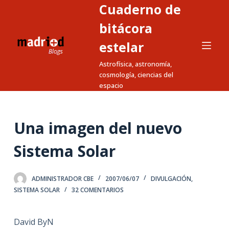
Cuaderno de
S
a
bitácora
l
estelar
t
Astrofísica, astronomía,
a
cosmología, ciencias del
r
espacio
a
l
c
Una imagen del nuevo
o
n
Sistema Solar
t
e
ADMINISTRADOR CBE
2007/06/07
DIVULGACIÓN
,
n
SISTEMA SOLAR
32 COMENTARIOS
i
d
David ByN
o