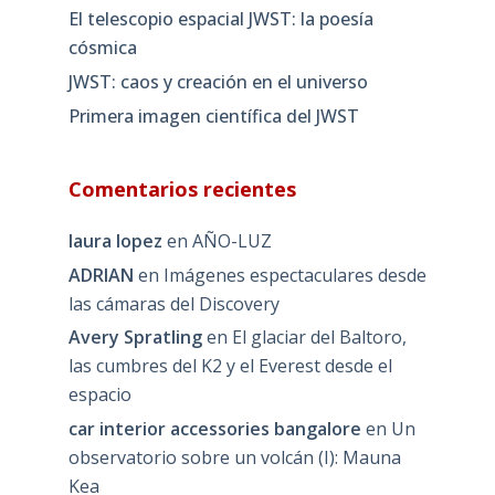
JWST: caos y creación en el universo
Primera imagen científica del JWST
Comentarios recientes
laura lopez
en
AÑO-LUZ
ADRIAN
en
Imágenes espectaculares desde
las cámaras del Discovery
Avery Spratling
en
El glaciar del Baltoro,
las cumbres del K2 y el Everest desde el
espacio
car interior accessories bangalore
en
Un
observatorio sobre un volcán (I): Mauna
Kea
Sharice Uram
en
¿Qué hay de cierto sobre
la leyenda del rayo verde?