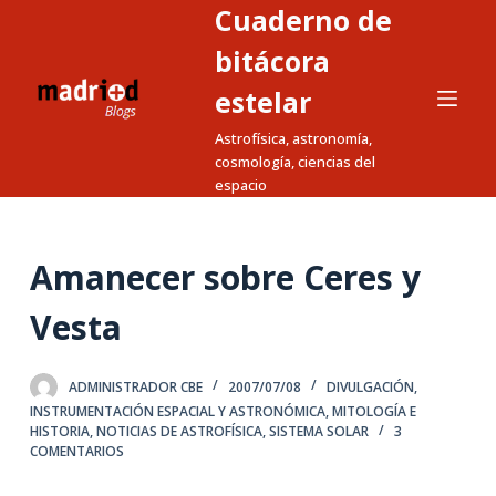
Cuaderno de
S
a
bitácora
l
estelar
t
Astrofísica, astronomía,
a
cosmología, ciencias del
r
espacio
a
l
c
Amanecer sobre Ceres y
o
n
Vesta
t
e
ADMINISTRADOR CBE
2007/07/08
DIVULGACIÓN
,
n
INSTRUMENTACIÓN ESPACIAL Y ASTRONÓMICA
,
MITOLOGÍA E
i
HISTORIA
,
NOTICIAS DE ASTROFÍSICA
,
SISTEMA SOLAR
3
COMENTARIOS
d
o