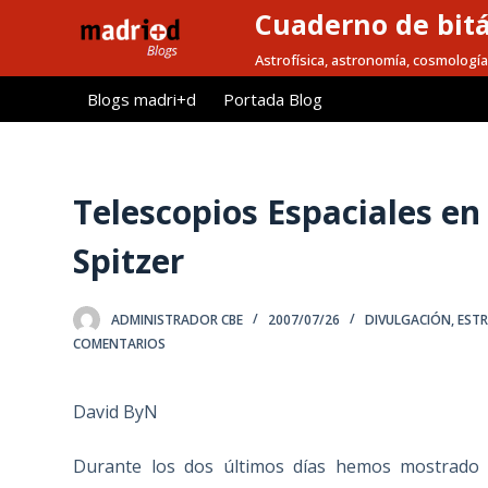
Cuaderno de bitá
S
a
Astrofísica, astronomía, cosmología
l
Blogs madri+d
Portada Blog
t
a
r
a
Telescopios Espaciales en 
l
Spitzer
c
o
n
ADMINISTRADOR CBE
2007/07/26
DIVULGACIÓN
,
ESTR
t
COMENTARIOS
e
n
David ByN
i
d
Durante los dos últimos días hemos mostrado v
o