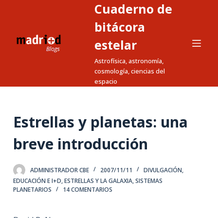
Cuaderno de
S
a
bitácora
l
estelar
t
Astrofísica, astronomía,
a
cosmología, ciencias del
r
espacio
a
l
c
Estrellas y planetas: una
o
n
breve introducción
t
e
ADMINISTRADOR CBE
2007/11/11
DIVULGACIÓN
,
n
EDUCACIÓN E I+D
,
ESTRELLAS Y LA GALAXIA
,
SISTEMAS
i
PLANETARIOS
14 COMENTARIOS
d
o