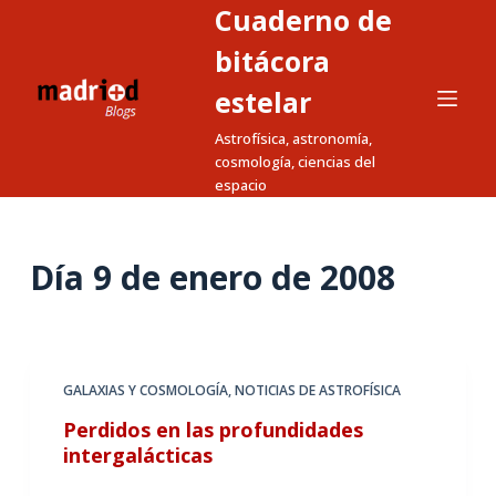
Cuaderno de
S
a
bitácora
l
estelar
t
Astrofísica, astronomía,
a
cosmología, ciencias del
r
espacio
a
l
c
Día
9 de enero de 2008
o
n
t
e
GALAXIAS Y COSMOLOGÍA
,
NOTICIAS DE ASTROFÍSICA
n
Perdidos en las profundidades
i
intergalácticas
d
o