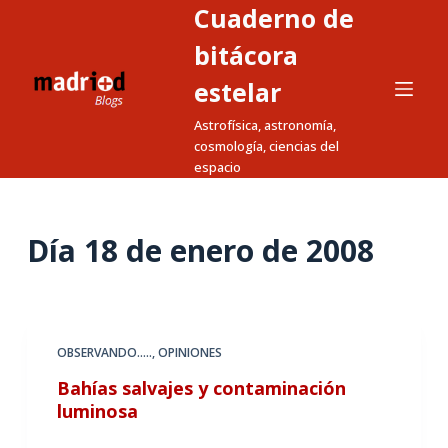
Cuaderno de
S
a
bitácora
l
estelar
t
Astrofísica, astronomía,
a
cosmología, ciencias del
r
espacio
a
l
c
Día
18 de enero de 2008
o
n
t
e
OBSERVANDO.....
,
OPINIONES
n
Bahías salvajes y contaminación
i
luminosa
d
o